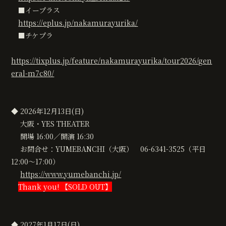
■イープラス
https://eplus.jp/nakamurayurika/
■チケプラ
https://tixplus.jp/feature/nakamurayurika/tour2026/gen
eral-m7c80/
◆ 2026年12月13日(日)
大阪・YES THEATER
開場 16:00／開演 16:30
お問合せ：YUMEBANCHI（大阪） 06-6341-3525（平日
12:00〜17:00）
https://www.yumebanchi.jp/
Thank you! 【SOLD OUT】
◆ 2027年1月17日(日)