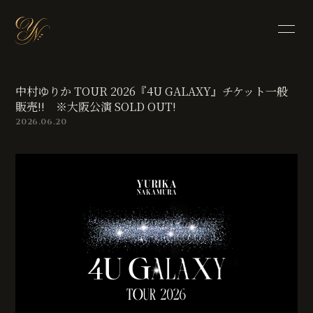
HOME
PROFILE
中村ゆりか TOUR 2026『4U GALAXY』チケット一般
INFORMATION
STORE
販売!! ※大阪公演 SOLD OUT!
2026.06.20
VIDEO
DISCOGRAPHY
CONTACT
BLOG
MOVIE
PHOTO
RADIO
Q&A